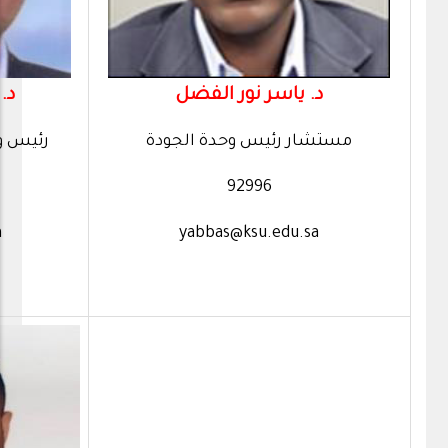
د. ياسر نور الفضل
د.
مستشار رئيس وحدة الجودة
رئيس و
92996
a
yabbas@ksu.edu.sa