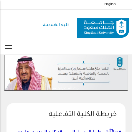
تجاوز
English
إلى
المحتوى
كلية الهندسة
الرئيسي
رعاك الله .. ذخرا وقيادة
خريطة الكلية التفاعلية
فضلاً أنقر
عليها
للوصول
إلى
موقع
كلية الهندسة ب
جامعة