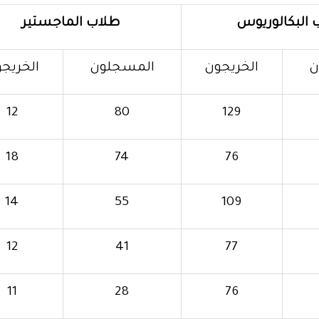
 البكالوريوس
طلاب الماجستير
ن
الخريجون
المسجلون
الخريج
12
80
129
18
74
76
14
55
109
12
41
77
11
28
76