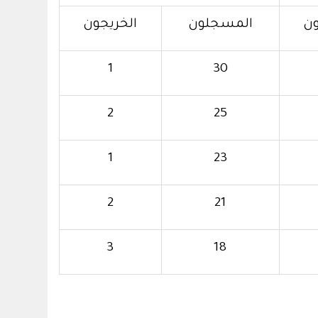
ون
المسجلون
الخريجون
1
30
2
25
1
23
2
21
3
18