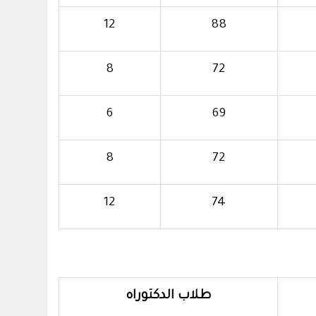
12
88
8
72
6
69
8
72
12
74
طلاب الدكتوراه