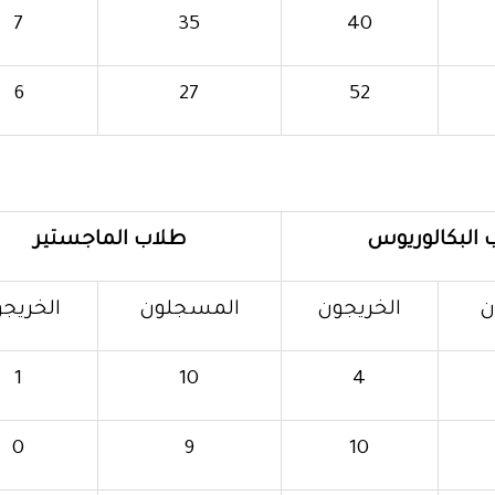
7
35
40
6
27
52
 البكالوريوس
طلاب الماجستير
ن
الخريجون
المسجلون
الخريج
1
10
4
0
9
10