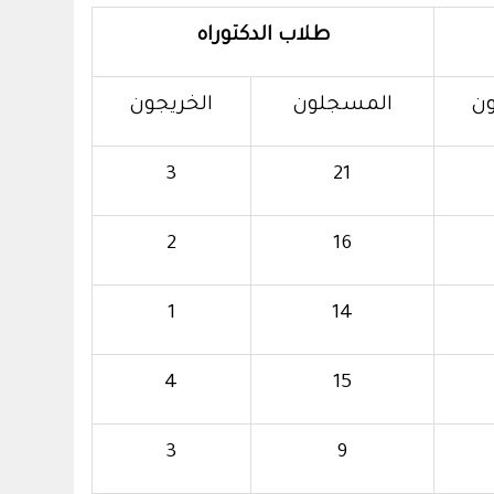
طلاب الدكتوراه
ون
المسجلون
الخريجون
3
21
2
16
1
14
4
15
3
9