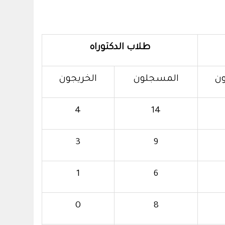
طلاب الدكتوراه
ون
المسجلون
الخريجون
4
14
3
9
1
6
0
8