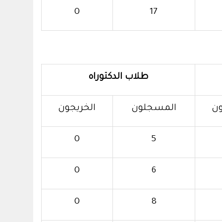
0
17
طلاب الدكتوراه
ون
المسجلون
الخريجون
0
5
0
6
0
8