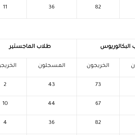
11
36
82
 البكالوريوس
طلاب الماجستير
ن
الخريجون
المسجلون
الخريج
2
43
73
10
44
67
4
36
82