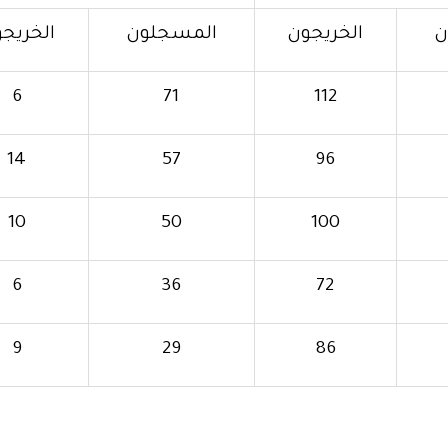
ن
الخريجون
المسجلون
الخريج
6
71
112
14
57
96
10
50
100
6
36
72
9
29
86