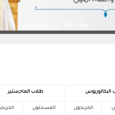
رعاك الله .. ذخرا وقيادة
 البكالوريوس
طلاب الماجستير
ن
الخريجون
المسجلون
الخريج