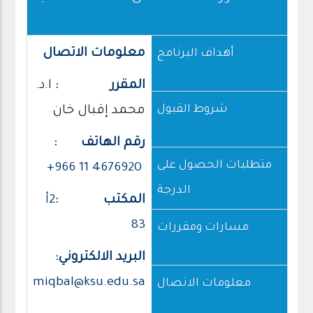
معلومات الاتصال
أهداف البرنامج
المقرر :
ا.د.
شروط القبول
محمد إقبال خان‎
رقم الهاتف :
متطلبات الحصول على
4676920 11 966+
الدرجة
المكتب :
2أ
83
مسارات ومقررات
البريد الالكتروني:
miqbal@ksu.edu.sa
معلومات الاتصال