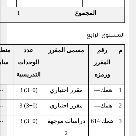
المجموع
1
المستوى الرابع
م
رقم
مسمى المقرر
عدد
متط
المقرر
الوحدات
ساب
ورمزه
التدريسية
1
همك
---
مقرر اختياري
3 (3+0)
--
2
همك
---
مقرر اختياري
3 (3+0)
--
3
همك 614
دراسات موجهة
3 (3+0)
--
2