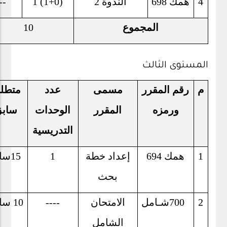
4
همك 698
الندوة 2
1 (1+0)
--
المجموع
10
المستوى الثالث
م
رقم المقرر
مسمى
عدد
متطل
ورمزه
المقرر
الوحدات
ساب
التدريسية
1
همك
694
إعداد خطة
1
15
سا
بحث
2
700
شـامل
الامتحان
----
10 ساعة
الشامل