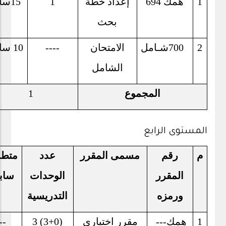
1
همك
694
إعداد خطة
1
15
سا
بحث
2
700
شـامل
الامتحان
----
10 ساعة
الشامل
المجموع
1
المستوى الرابع
م
رقم
مسمى المقرر
عدد
متط
المقرر
الوحدات
ساب
ورمزه
التدريسية
1
همك
---
مقرر اختياري
3 (3+0)
--