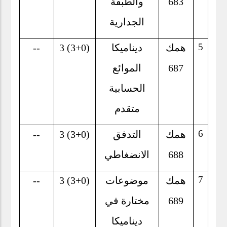
683
والطبقة
الجدارية
5
همك
ديناميكا
3 (3+0)
--
687
الموائع
الحسابية
متقدم
6
همك
التدفق
3 (3+0)
--
688
الانضغاطي
7
همك
موضوعات
3 (3+0)
--
689
مختارة في
ديناميكا