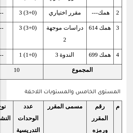
2
همك
---
مقرر اختياري
3 (3+0)
--
3
همك 614
دراسات موجهة
3 (3+0)
--
2
4
همك 699
الندوة 3
1 (1+0)
--
المجموع
10
المستوى الخامس والمستويات اللاحقة
م
رقم
مسمى المقرر
عدد
نوع
المقرر
الوحدات
النش
ورمزه
التدريسية