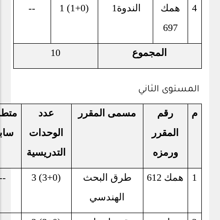
4
همك
الندوة
1
1 (1+0)
--
697
المجموع
10
المستوى الثاني
م
رقم
مسمى المقرر
عدد
متط
المقرر
الوحدات
ساب
ورمزه
التدريسية
1
همك 612
طرق البحث
3 (3+0)
--
الهندسي