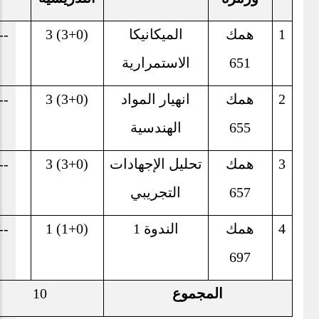
1
همك
الميكانيكا
3 (3+0)
--
651
الاستمرارية
2
همك
انهيار المواد
3 (3+0)
--
655
الهندسية
3
همك
تحليل الإجهادات
3 (3+0)
--
657
التجريبي
4
همك
الندوة 1
1 (1+0)
--
697
المجموع
10