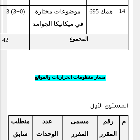
14
همك 695
موضوعات مختارة
3 (3+0)
في ميكانيكا الجوامد
المجموع
42
مسار منظومات الحراريات والموائع
المستوى الأول
م
رقم
مسمى
عدد
متطلب
المقرر
المقرر
الوحدات
سابق