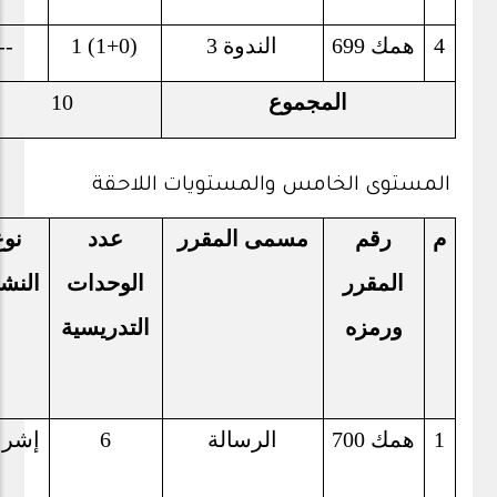
4
همك 699
الندوة 3
1 (1+0)
--
المجموع
10
المستوى الخامس والمستويات اللاحقة
م
رقم
مسمى المقرر
عدد
نوع
المقرر
الوحدات
النش
ورمزه
التدريسية
1
همك 700
الرسالة
6
إشر