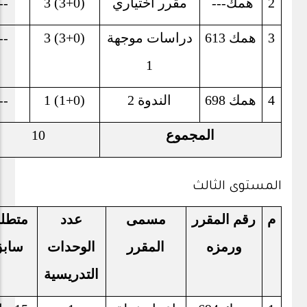
2
همك
---
مقرر اختياري
3 (3+0)
--
3
همك 613
دراسات موجهة
3 (3+0)
--
1
4
همك 698
الندوة 2
1 (1+0)
--
المجموع
10
المستوى الثالث
م
رقم المقرر
مسمى
عدد
متطل
ورمزه
المقرر
الوحدات
ساب
التدريسية