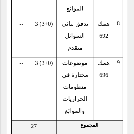
الموائع
8
همك
تدفق ثنائي
3 (3+0)
--
692
السوائل
متقدم
9
همك
موضوعات
3 (3+0)
--
696
مختارة في
منظومات
الحراريات
والموائع
المجموع
27