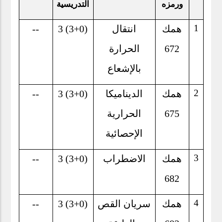
ورمزه
التدريسية
1
همك
انتقال
3 (3+0)
--
672
الحرارة
بالإشعاع
2
همك
الديناميكا
3 (3+0)
--
675
الحرارية
الإحصائية
3
همك
الاضطراب
3 (3+0)
--
682
4
همك
سريان القص
3 (3+0)
--