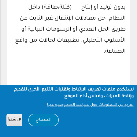
بدون توليد أو إنتاج (كتلة،طاقة) داخل
النظام. حل معادلات الإنتقال غير الثابت عن
طريق الحل العددي أو الرسومات البيانية أو
الأسلوب التحليلي. تطبيقات لحالات من واقع
الصناعة.
نستخدم ملفات تعريف الارتباط وتقنيات التتبع الأخرى لتقديم
621 هكم : تصميم المصانع الكيميائية
وإتاحة الميزات، وقياس أداء الموقع.
بالحاسب الآلي
لمزيد من المعلومات حول سياسة الخصوصية لدينا
أسس تصميم وتطوير الحزم الحاسوبيه
السماح
لا، شكراً
للعمليات الكيميائيه الصناعيه مثل المفاعلات