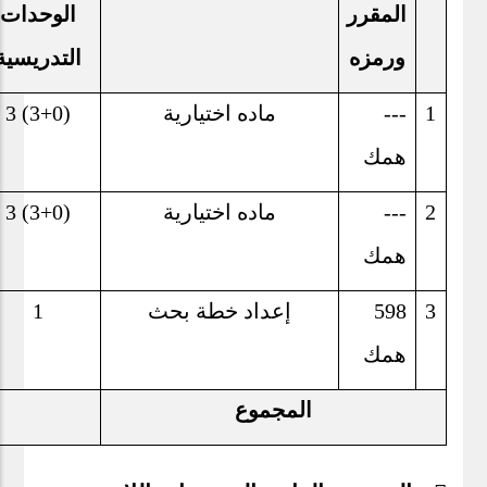
المقرر
الوحدات
ورمزه
التدريسية
1
---
ماده اختيارية
3 (3+0)
همك
2
---
ماده اختيارية
3 (3+0)
همك
3
598
إعداد خطة بحث
1
همك
المجموع