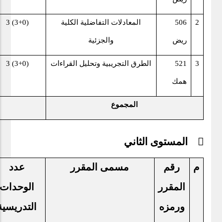
2
506
المعادلات التفاضلية الكلية
3 (3+0)
ريض
والجزئية
3
521
الطرق التجريبية وتحليل القراءات
3 (3+0)
همك
المجموع
 المستوى الثاني
م
رقم
مسمى المقرر
عدد
المقرر
الوحدات
ورمزه
التدريسية