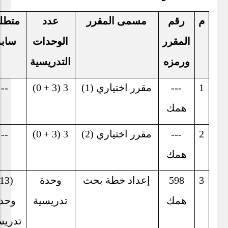
م
رقم
مسمى المقرر
عدد
متطل
المقرر
الوحدات
ساب
ورمزه
التدريسية
1
---
مقرر اختياري (1)
3 (3 + 0)
--
همك
2
---
مقرر اختياري (2)
3 (3 + 0)
--
همك
3
598
إعداد خطة بحث
وحدة
همك
تدريسية
وحد
تدريس