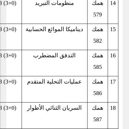
14
همك
منظومات التبريد
3 (3+0)
579
15
همك
ديناميكا الموائع الحسابية
3 (3+0)
582
16
همك
التدفق المضطرب
3 (3+0)
585
17
همك
عمليات التحلية المتقدم
3 (3+0)
586
18
همك
السريان الثنائي الأطوار
3 (3+0)
587