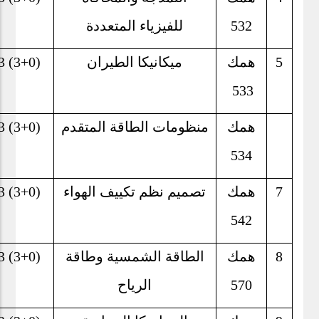
532
للفيزياء المتعددة
5
همك
ميكانيكا الطيران
3 (3+0)
533
همك
منظومات الطاقة المتقدم
3 (3+0)
534
7
همك
تصميم نظم تكييف الهواء
3 (3+0)
542
8
همك
الطاقة الشمسية وطاقة
3 (3+0)
570
الرياح