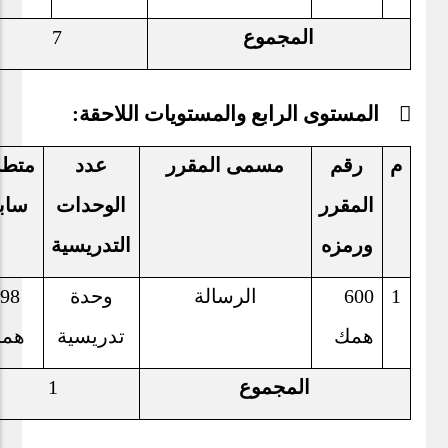
المجموع
7
 المستوى الرابع والمستويات اللاحقة:
م
رقم
مسمى المقرر
عدد
متط
المقرر
الوحدات
ساب
ورمزه
التدريسية
1
600
الرسالة
وحدة
598
همك
تدريسية
هم
المجموع
1