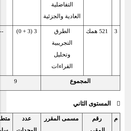
التفاضلية
العادية والجزئية
3
521
همك
الطرق
3 (3 + 0)
--
التجريبية
وتحليل
القراءات
المجموع
9
 المستوى الثاني
م
رقم
مسمى المقرر
عدد
متط
المقرر
الوحدات
ساب