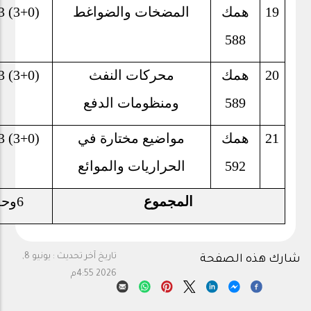
19
همك
المضخات والضواغط
3 (3+0)
588
20
همك
محركات النفث
3 (3+0)
589
ومنظومات الدفع
21
همك
مواضيع مختارة في
3 (3+0)
592
الحراريات والموائع
المجموع
6
وحد
تاريخ آخر تحديث :
يونيو 8,
شارك هذه الصفحة
2026 4:55م