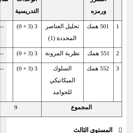
ورمزه
التدريسية
1
501
همك
تحليل العناصر
3 (3 + 0)
--
المحددة (1)
2
551
همك
نظرية المرونة
3 (3 + 0)
--
3
552
همك
السلوك
3 (3 + 0)
--
الميكانيكي
للجوامد
المجموع
9
 المستوى الثالث