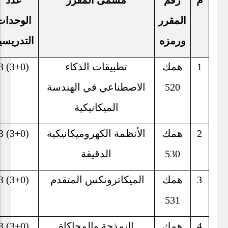
م
رقم
مسمى المقرر
عدد
المقرر
الوحدات
ورمزه
التدريسي
1
همك
تطبيقات الذكاء
3 (3+0)
520
الاصطناعي في الهندسة
الميكانيكية
2
همك
الأنظمة الكهروميكانيكية
3 (3+0)
530
الدقيقة
3
همك
الميكاترونكس المتقدم
3 (3+0)
531
4
همك
النمذجة والمحاكاة
3 (3+0)