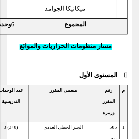
ميكانيكا الجوامد
المجموع
6
وحدة
مسار منظومات الحراريات والموائع
 المستوى الأول
م
رقم
مسمى المقرر
عدد الوحدات
المقرر
التدريسية
ورمزه
1
505
الجبر الخطي العددي
3 (3+0)
ريض