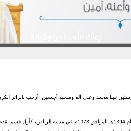
رعاك الله .. ذخرا وقيادة
رسلين نبينا محمد وعلى آله وصحبه أجمعين، أرحب بالزائر الكر
تأسس قسم هندسة البترول والغاز الطبيعي في العام 1394هـ الموافق 