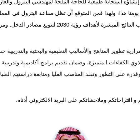
إنشاؤه استجابة طبيعية للحاجة الملحة لمهندسي البترول والغاز
 يومنا هذا، ولهذا فمن المتوقع أن تظل صناعة البترول في المم
الاقتصادي الأساسي التي تعتمد عليه الدولة إلى جانب النت
ارية تطوير المناهج والأساليب التعليمية والبحثية والتدريبي
ي الكفاءات المتميزة، وضمان تقديم برامج أكاديمية وتدريبية 
قدرة على التطور وتقلد المناصب العليا ومتابعة دراستهم العليا.
قتراحاتكم وملاحظاتكم على البريد الالكتروني أدناه.