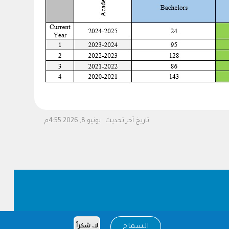
تاريخ آخر تحديث :
يونيو 8, 2026 4:55م
السماح
لا، شكراً